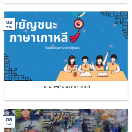
03
พ.ย.
ทดสอบพยัญชนะภาษาเกาหลี
08
ต.ค.