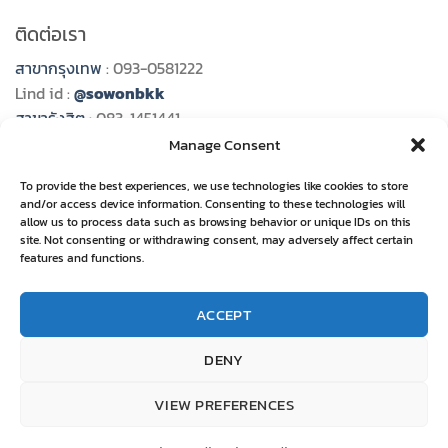
ติดต่อเรา
สาขากรุงเทพ
: 093-0581222
Lind id :
@sowonbkk
สาขารังสิต
: 083-1451441
Line id :
@sowon989
Manage Consent
สาขาระยอง
: 092-5848585
To provide the best experiences, we use technologies like cookies to store
Line id :
@sowonrayong
and/or access device information. Consenting to these technologies will
สาขาอุบลราชธานี
: 082-2658777
allow us to process data such as browsing behavior or unique IDs on this
site. Not consenting or withdrawing consent, may adversely affect certain
Line id :
@sowonubon
features and functions.
สาขาชลบุรี
: 085-5288995
Line id :
@sowon789
ACCEPT
สาขาอุดรธานี
: 081-9379693
Line id :
@goline111
DENY
VIEW PREFERENCES
Privacy policy