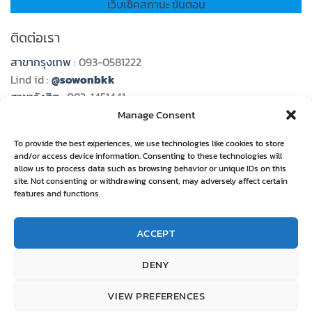
เว็บเช็คสถานะ ขั้นตอน
ติดต่อเรา
สาขากรุงเทพ
: 093-0581222
Lind id :
@sowonbkk
สาขารังสิต
: 083-1451441
Line id :
@sowon989
Manage Consent
สาขาระยอง
: 092-5848585
To provide the best experiences, we use technologies like cookies to store
Line id :
@sowonrayong
and/or access device information. Consenting to these technologies will
สาขาอุบลราชธานี
: 082-2658777
allow us to process data such as browsing behavior or unique IDs on this
site. Not consenting or withdrawing consent, may adversely affect certain
Line id :
@sowonubon
features and functions.
สาขาชลบุรี
: 085-5288995
Line id :
@sowon789
ACCEPT
สาขาอุดรธานี
: 081-9379693
Line id :
@goline111
DENY
VIEW PREFERENCES