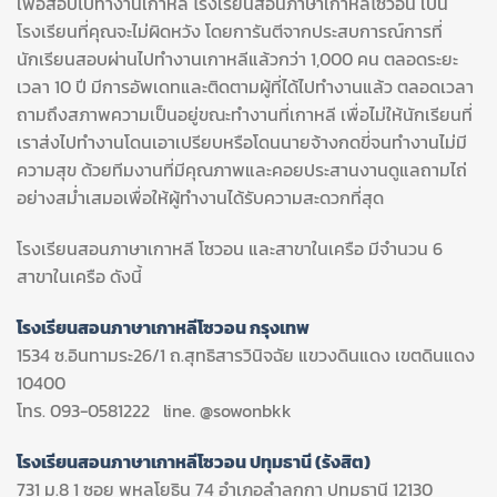
เพื่อสอบไปทำงานเกาหลี โรงเรียนสอนภาษาเกาหลีโซวอน เป็น
โรงเรียนที่คุณจะไม่ผิดหวัง โดยการันตีจากประสบการณ์การที่
นักเรียนสอบผ่านไปทำงานเกาหลีแล้วกว่า 1,000 คน ตลอดระยะ
เวลา 10 ปี มีการอัพเดทและติดตามผู้ที่ได้ไปทำงานแล้ว ตลอดเวลา
ถามถึงสภาพความเป็นอยู่ขณะทำงานที่เกาหลี เพื่อไม่ให้นักเรียนที่
เราส่งไปทำงานโดนเอาเปรียบหรือโดนนายจ้างกดขี่จนทำงานไม่มี
ความสุข ด้วยทีมงานที่มีคุณภาพและคอยประสานงานดูแลถามไถ่
อย่างสม่ำเสมอเพื่อให้ผู้ทำงานได้รับความสะดวกที่สุด
โรงเรียนสอนภาษาเกาหลี โซวอน และสาขาในเครือ มีจำนวน 6
สาขาในเครือ ดังนี้
โรงเรียนสอนภาษาเกาหลีโซวอน กรุงเทพ
1534 ซ.อินทามระ26/1 ถ.สุทธิสารวินิจฉัย แขวงดินแดง เขตดินแดง
10400
โทร. 093-0581222 line. @sowonbkk
โรงเรียนสอนภาษาเกาหลีโซวอน ปทุมธานี (รังสิต)
731 ม.8 1 ซอย พหลโยธิน 74 อำเภอลำลูกกา ปทุมธานี 12130