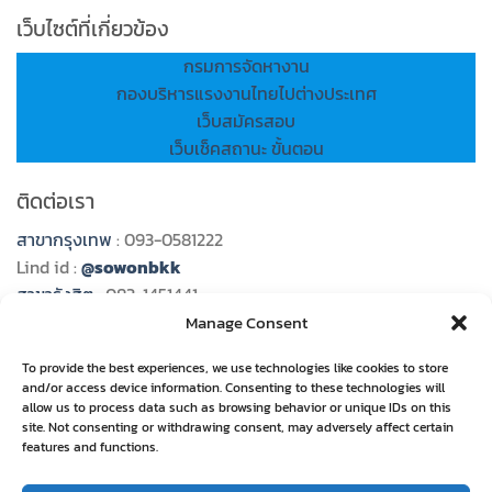
เว็บไซต์ที่เกี่ยวข้อง
กรมการจัดหางาน
กองบริหารแรงงานไทยไปต่างประเทศ
เว็บสมัครสอบ
เว็บเช็คสถานะ ขั้นตอน
ติดต่อเรา
สาขากรุงเทพ
: 093-0581222
Lind id :
@sowonbkk
สาขารังสิต
: 083-1451441
Line id :
@sowon989
Manage Consent
สาขาระยอง
: 092-5848585
To provide the best experiences, we use technologies like cookies to store
Line id :
@sowonrayong
and/or access device information. Consenting to these technologies will
สาขาอุบลราชธานี
: 082-2658777
allow us to process data such as browsing behavior or unique IDs on this
site. Not consenting or withdrawing consent, may adversely affect certain
Line id :
@sowonubon
features and functions.
สาขาชลบุรี
: 085-5288995
Line id :
@sowon789