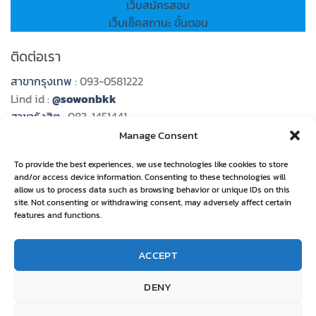
เว็บสมัครสอบ
เว็บเช็คสถานะ ขั้นตอน
ติดต่อเรา
สาขากรุงเทพ
: 093-0581222
Lind id :
@sowonbkk
สาขารังสิต
: 083-1451441
Line id :
@sowon989
Manage Consent
สาขาระยอง
: 092-5848585
To provide the best experiences, we use technologies like cookies to store
Line id :
@sowonrayong
and/or access device information. Consenting to these technologies will
สาขาอุบลราชธานี
: 082-2658777
allow us to process data such as browsing behavior or unique IDs on this
Line id :
@sowonubon
site. Not consenting or withdrawing consent, may adversely affect certain
features and functions.
สาขาชลบุรี
: 085-5288995
Line id :
@sowon789
ACCEPT
สาขาอุดรธานี
: 081-9379693
Line id :
@goline111
DENY