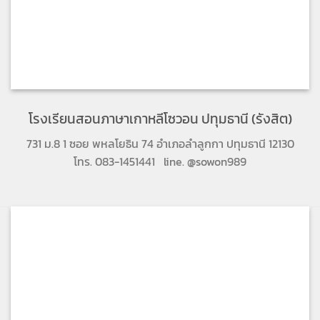
โรงเรียนสอนภาษาเกาหลีโซวอน ปทุมธานี (รังสิต)
731 ม.8 1 ซอย พหลโยธิน 74 อำเภอลำลูกกา ปทุมธานี 12130
โทร. 083-1451441 line. @sowon989